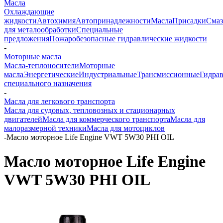
Масла
Охлаждающие
жидкости
Автохимия
Автопринадлежности
Масла
Присадки
Смаз
для металообработки
Специальные
предложения
Пожаробезопасные гидравлические жидкости
-
Моторные масла
Масла-теплоносители
Моторные
масла
Энергетические
Индустриальные
Трансмиссионные
Гидра
специального назначения
-
Масла для легкового транспорта
Масла для судовых, тепловозных и стационарных
двигателей
Масла для коммерческого транспорта
Масла для
малоразмерной техники
Масла для мотоциклов
-
Масло моторное Life Engine VWT 5W30 PHI OIL
Масло моторное Life Engine
VWT 5W30 PHI OIL