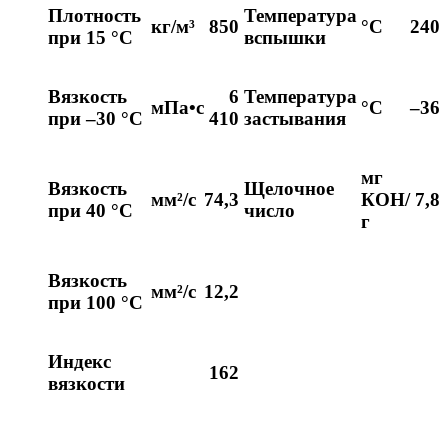
Плотность
Температура
кг/м³
850
°С
240
при 15 °C
вспышки
Вязкость
6
Температура
мПа•с
°С
–36
при –30 °C
410
застывания
мг
Вязкость
Щелочное
мм²/с
74,3
КОН/
7,8
при 40 °C
число
г
Вязкость
мм²/с
12,2
при 100 °C
Индекс
162
вязкости