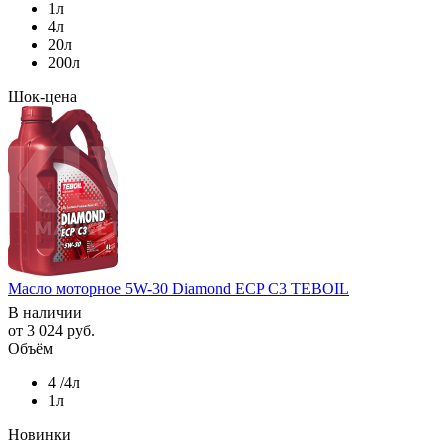
1л
4л
20л
200л
Шок-цена
Масло моторное 5W-30 Diamond ECP C3 TEBOIL
В наличии
от
3 024 руб.
Объём
4 /4л
1л
Новинки