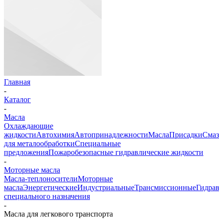
Главная
-
Каталог
-
Масла
Охлаждающие
жидкости
Автохимия
Автопринадлежности
Масла
Присадки
Смаз
для металообработки
Специальные
предложения
Пожаробезопасные гидравлические жидкости
-
Моторные масла
Масла-теплоносители
Моторные
масла
Энергетические
Индустриальные
Трансмиссионные
Гидра
специального назначения
-
Масла для легкового транспорта