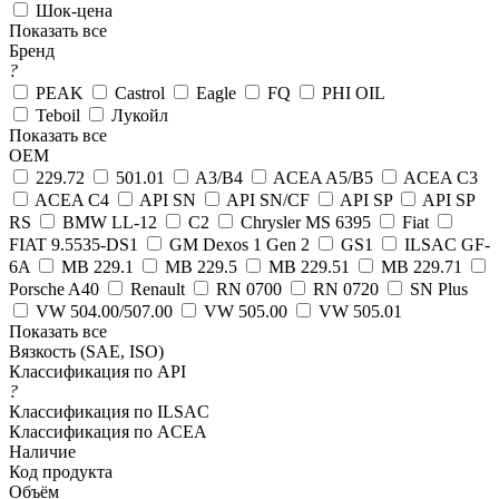
Шок-цена
Показать все
Бренд
?
PEAK
Castrol
Eagle
FQ
PHI OIL
Teboil
Лукойл
Показать все
OEM
229.72
501.01
A3/B4
ACEA A5/B5
ACEA C3
ACEA C4
API SN
API SN/CF
API SP
API SP
RS
BMW LL-12
C2
Chrysler MS 6395
Fiat
FIAT 9.5535-DS1
GM Dexos 1 Gen 2
GS1
ILSAC GF-
6A
MB 229.1
MB 229.5
MB 229.51
MB 229.71
Porsche A40
Renault
RN 0700
RN 0720
SN Plus
VW 504.00/507.00
VW 505.00
VW 505.01
Показать все
Вязкость (SAE, ISO)
Классификация по API
?
Классификация по ILSAC
Классификация по ACEA
Наличие
Код продукта
Объём