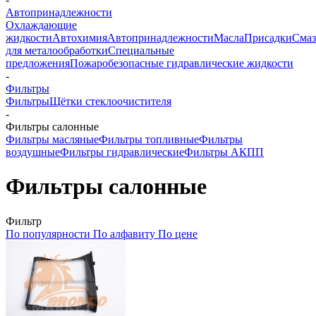
Автопринадлежности
Охлаждающие
жидкости
Автохимия
Автопринадлежности
Масла
Присадки
Смаз
для металообработки
Специальные
предложения
Пожаробезопасные гидравлические жидкости
-
Фильтры
Фильтры
Щётки стеклоочистителя
-
Фильтры салонные
Фильтры масляные
Фильтры топливные
Фильтры
воздушные
Фильтры гидравлические
Фильтры АКПП
Фильтры салонные
Фильтр
По популярности
По алфавиту
По цене