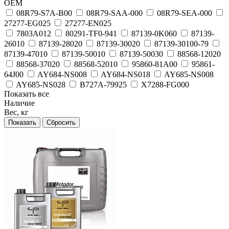
OEM
08R79-S7A-B00
08R79-SAA-000
08R79-SEA-000
27277-EG025
27277-EN025
7803A012
80291-TF0-941
87139-0K060
87139-
26010
87139-28020
87139-30020
87139-30100-79
87139-47010
87139-50010
87139-50030
88568-12020
88568-37020
88568-52010
95860-81A00
95861-
64J00
AY684-NS008
AY684-NS018
AY685-NS008
AY685-NS028
B727A-79925
X7288-FG000
Показать все
Наличие
Вес, кг
Сбросить