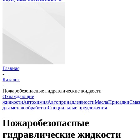
Главная
-
Каталог
-
Пожаробезопасные гидравлические жидкости
Охлаждающие
жидкости
Автохимия
Автопринадлежности
Масла
Присадки
Смаз
для металообработки
Специальные предложения
Пожаробезопасные
гидравлические жидкости