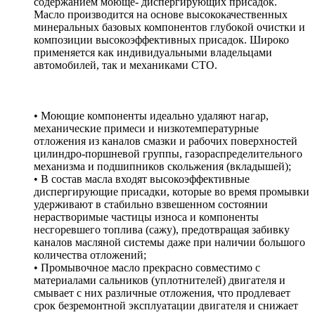
содержанием моюще- диспергирующих присадок.
Масло производится на основе высококачественных
минеральных базовых компонентов глубокой очистки и
композиции высокоэффективных присадок. Широко
применяется как индивидуальными владельцами
автомобилей, так и механиками СТО.
• Моющие компоненты идеально удаляют нагар,
механические примеси и низкотемпературные
отложения из каналов смазки и рабочих поверхностей
цилиндро-поршневой группы, газораспределительного
механизма и подшипников скольжения (вкладышей);
• В состав масла входят высокоэффективные
диспергирующие присадки, которые во время промывки
удерживают в стабильно взвешенном состоянии
нерастворимые частицы износа и компоненты
несгоревшего топлива (сажу), предотвращая забивку
каналов масляной системы даже при наличии большого
количества отложений;
• Промывочное масло прекрасно совместимо с
материалами сальников (уплотнителей) двигателя и
смывает с них различные отложения, что продлевает
срок безремонтной эксплуатации двигателя и снижает