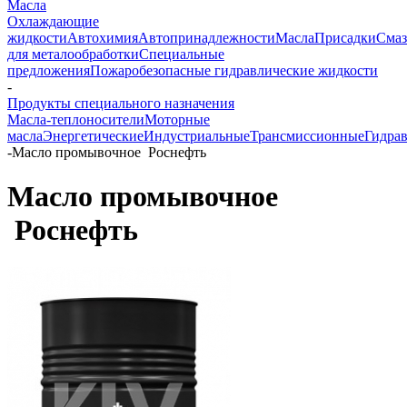
Масла
Охлаждающие
жидкости
Автохимия
Автопринадлежности
Масла
Присадки
Смаз
для металообработки
Специальные
предложения
Пожаробезопасные гидравлические жидкости
-
Продукты специального назначения
Масла-теплоносители
Моторные
масла
Энергетические
Индустриальные
Трансмиссионные
Гидра
-
Масло промывочное Роснефть
Масло промывочное
Роснефть