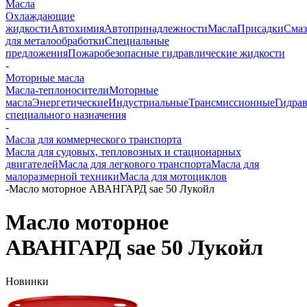
Масла
Охлаждающие
жидкости
Автохимия
Автопринадлежности
Масла
Присадки
Смаз
для металообработки
Специальные
предложения
Пожаробезопасные гидравлические жидкости
-
Моторные масла
Масла-теплоносители
Моторные
масла
Энергетические
Индустриальные
Трансмиссионные
Гидра
специального назначения
-
Масла для коммерческого транспорта
Масла для судовых, тепловозных и стационарных
двигателей
Масла для легкового транспорта
Масла для
малоразмерной техники
Масла для мотоциклов
-
Масло моторное АВАНГАРД sae 50 Лукойл
Масло моторное
АВАНГАРД sae 50 Лукойл
Новинки