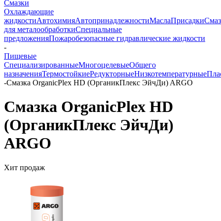
Смазки
Охлаждающие
жидкости
Автохимия
Автопринадлежности
Масла
Присадки
Смаз
для металообработки
Специальные
предложения
Пожаробезопасные гидравлические жидкости
-
Пищевые
Специализированные
Многоцелевые
Общего
назначения
Термостойкие
Редукторные
Низкотемпературные
Пла
-
Смазка OrganicPlex HD (ОрганикПлекс ЭйчДи) ARGO
Смазка OrganicPlex HD
(ОрганикПлекс ЭйчДи)
ARGO
Хит продаж