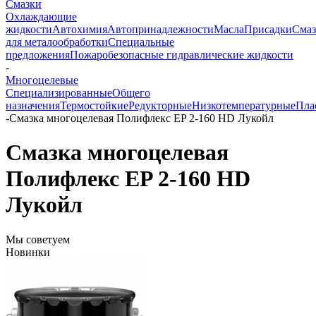
Смазки
Охлаждающие
жидкости
Автохимия
Автопринадлежности
Масла
Присадки
Смаз
для металообработки
Специальные
предложения
Пожаробезопасные гидравлические жидкости
-
Многоцелевые
Специализированные
Общего
назначения
Термостойкие
Редукторные
Низкотемпературные
Пла
-
Смазка многоцелевая Полифлекс EP 2-160 HD Лукойл
Смазка многоцелевая
Полифлекс EP 2-160 HD
Лукойл
Мы советуем
Новинки