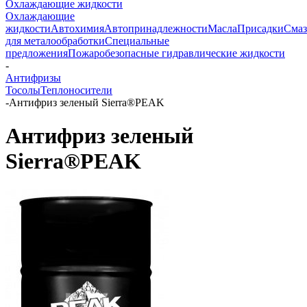
Охлаждающие жидкости
Охлаждающие
жидкости
Автохимия
Автопринадлежности
Масла
Присадки
Смаз
для металообработки
Специальные
предложения
Пожаробезопасные гидравлические жидкости
-
Антифризы
Тосолы
Теплоносители
-
Антифриз зеленый Sierra®PEAK
Антифриз зеленый
Sierra®PEAK