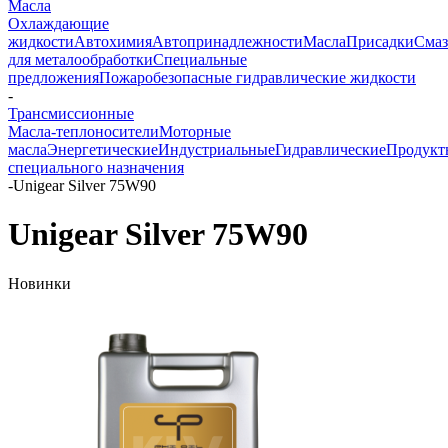
Масла
Охлаждающие
жидкости
Автохимия
Автопринадлежности
Масла
Присадки
Смаз
для металообработки
Специальные
предложения
Пожаробезопасные гидравлические жидкости
-
Трансмиссионные
Масла-теплоносители
Моторные
масла
Энергетические
Индустриальные
Гидравлические
Продукт
специального назначения
-
Unigear Silver 75W90
Unigear Silver 75W90
Новинки