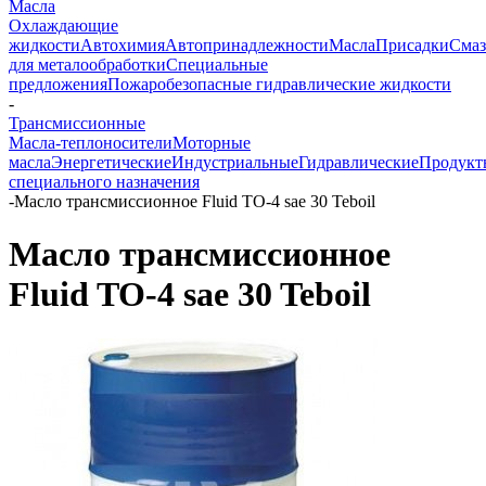
Масла
Охлаждающие
жидкости
Автохимия
Автопринадлежности
Масла
Присадки
Смаз
для металообработки
Специальные
предложения
Пожаробезопасные гидравлические жидкости
-
Трансмиссионные
Масла-теплоносители
Моторные
масла
Энергетические
Индустриальные
Гидравлические
Продукт
специального назначения
-
Масло трансмиссионное Fluid TO-4 sae 30 Teboil
Масло трансмиссионное
Fluid TO-4 sae 30 Teboil