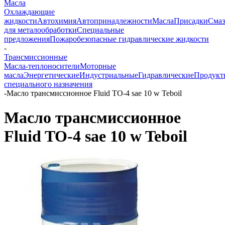
Масла
Охлаждающие
жидкости
Автохимия
Автопринадлежности
Масла
Присадки
Смаз
для металообработки
Специальные
предложения
Пожаробезопасные гидравлические жидкости
-
Трансмиссионные
Масла-теплоносители
Моторные
масла
Энергетические
Индустриальные
Гидравлические
Продукт
специального назначения
-
Масло трансмиссионное Fluid TO-4 sae 10 w Teboil
Масло трансмиссионное
Fluid TO-4 sae 10 w Teboil