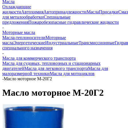
Масла
Охлаждающие
жидкости
Автохимия
Автопринадлежности
Масла
Присадки
Смаз
для металообработки
Специальные
предложения
Пожаробезопасные гидравлические жидкости
-
Моторные масла
Масла-теплоносители
Моторные
масла
Энергетические
Индустриальные
Трансмиссионные
Гидра
специального назначения
-
Масла для коммерческого транспорта
Масла для судовых, тепловозных и стационарных
двигателей
Масла для легкового транспорта
Масла для
малоразмерной техники
Масла для мотоциклов
-
Масло моторное М-20Г2
Масло моторное М-20Г2