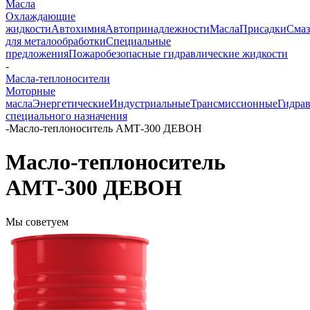
Масла
Охлаждающие
жидкости
Автохимия
Автопринадлежности
Масла
Присадки
Смаз
для металообработки
Специальные
предложения
Пожаробезопасные гидравлические жидкости
-
Масла-теплоносители
Моторные
масла
Энергетические
Индустриальные
Трансмиссионные
Гидра
специального назначения
-
Масло-теплоноситель АМТ-300 ДЕВОН
Масло-теплоноситель
АМТ-300 ДЕВОН
Мы советуем