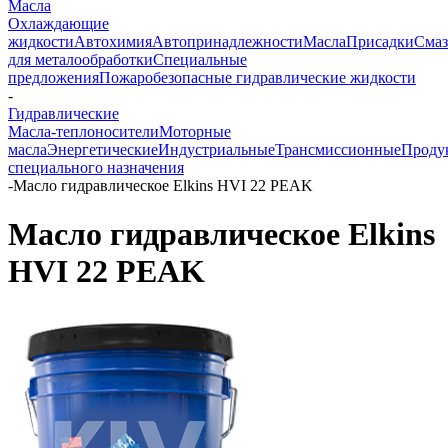
Масла
Охлаждающие
жидкости
Автохимия
Автопринадлежности
Масла
Присадки
Смаз
для металообработки
Специальные
предложения
Пожаробезопасные гидравлические жидкости
-
Гидравлические
Масла-теплоносители
Моторные
масла
Энергетические
Индустриальные
Трансмиссионные
Проду
специального назначения
-
Масло гидравлическое Elkins HVI 22 PEAK
Масло гидравлическое Elkins
HVI 22 PEAK