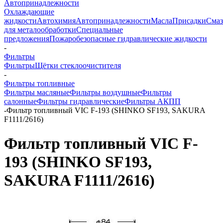
Автопринадлежности
Охлаждающие
жидкости
Автохимия
Автопринадлежности
Масла
Присадки
Смаз
для металообработки
Специальные
предложения
Пожаробезопасные гидравлические жидкости
-
Фильтры
Фильтры
Щётки стеклоочистителя
-
Фильтры топливные
Фильтры масляные
Фильтры воздушные
Фильтры
салонные
Фильтры гидравлические
Фильтры АКПП
-
Фильтр топливный VIC F-193 (SHINKO SF193, SAKURA
F1111/2616)
Фильтр топливный VIC F-
193 (SHINKO SF193,
SAKURA F1111/2616)