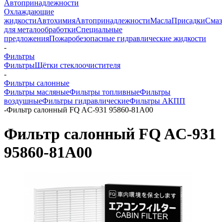
Автопринадлежности
Охлаждающие
жидкости
Автохимия
Автопринадлежности
Масла
Присадки
Смаз
для металообработки
Специальные
предложения
Пожаробезопасные гидравлические жидкости
-
Фильтры
Фильтры
Щётки стеклоочистителя
-
Фильтры салонные
Фильтры масляные
Фильтры топливные
Фильтры
воздушные
Фильтры гидравлические
Фильтры АКПП
-
Фильтр салонный FQ AC-931 95860-81A00
Фильтр салонный FQ AC-931
95860-81A00