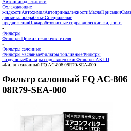
Автопринадлежности
Охлаждающие
жидкости
Автохимия
Автопринадлежности
Масла
Присадки
Смаз
для металообработки
Специальные
предложения
Пожаробезопасные гидравлические жидкости
-
Фильтры
Фильтры
Щётки стеклоочистителя
-
Фильтры салонные
Фильтры масляные
Фильтры топливные
Фильтры
воздушные
Фильтры гидравлические
Фильтры АКПП
-
Фильтр салонный FQ AC-806 08R79-SEA-000
Фильтр салонный FQ AC-806
08R79-SEA-000