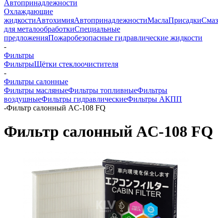
Автопринадлежности
Охлаждающие
жидкости
Автохимия
Автопринадлежности
Масла
Присадки
Смаз
для металообработки
Специальные
предложения
Пожаробезопасные гидравлические жидкости
-
Фильтры
Фильтры
Щётки стеклоочистителя
-
Фильтры салонные
Фильтры масляные
Фильтры топливные
Фильтры
воздушные
Фильтры гидравлические
Фильтры АКПП
-
Фильтр салонный AC-108 FQ
Фильтр салонный AC-108 FQ