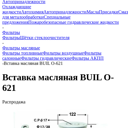
Автопринадлежности
Охлаждающие
жидкости
Автохимия
Автопринадлежности
Масла
Присадки
Смаз
для металообработки
Специальные
предложения
Пожаробезопасные гидравлические жидкости
-
Фильтры
Фильтры
Щётки стеклоочистителя
-
Фильтры масляные
Фильтры топливные
Фильтры воздушные
Фильтры
салонные
Фильтры гидравлические
Фильтры АКПП
-
Вставка масляная BUIL O-621
Вставка масляная BUIL O-
621
Распродажа