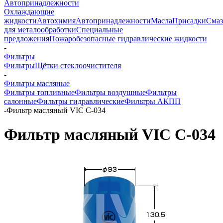
Автопринадлежности
Охлаждающие
жидкости
Автохимия
Автопринадлежности
Масла
Присадки
Смаз
для металообработки
Специальные
предложения
Пожаробезопасные гидравлические жидкости
-
Фильтры
Фильтры
Щётки стеклоочистителя
-
Фильтры масляные
Фильтры топливные
Фильтры воздушные
Фильтры
салонные
Фильтры гидравлические
Фильтры АКПП
-
Фильтр масляный VIC C-034
Фильтр масляный VIC C-034