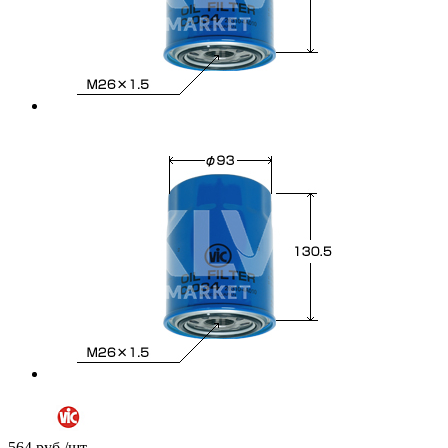
564
руб.
/шт