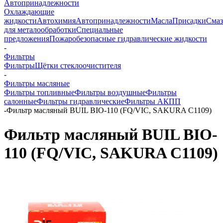
Автопринадлежности
Охлаждающие
жидкости
Автохимия
Автопринадлежности
Масла
Присадки
Смаз
для металообработки
Специальные
предложения
Пожаробезопасные гидравлические жидкости
-
Фильтры
Фильтры
Щётки стеклоочистителя
-
Фильтры масляные
Фильтры топливные
Фильтры воздушные
Фильтры
салонные
Фильтры гидравлические
Фильтры АКПП
-
Фильтр масляный BUIL BIO-110 (FQ/VIC, SAKURA C1109)
Фильтр масляный BUIL BIO-
110 (FQ/VIC, SAKURA C1109)