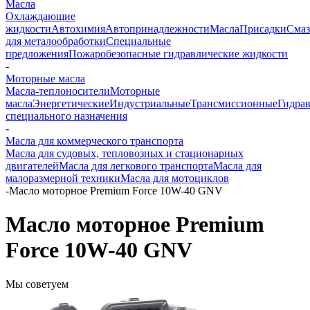
Масла
Охлаждающие
жидкости
Автохимия
Автопринадлежности
Масла
Присадки
Смаз
для металообработки
Специальные
предложения
Пожаробезопасные гидравлические жидкости
-
Моторные масла
Масла-теплоносители
Моторные
масла
Энергетические
Индустриальные
Трансмиссионные
Гидра
специального назначения
-
Масла для коммерческого транспорта
Масла для судовых, тепловозных и стационарных
двигателей
Масла для легкового транспорта
Масла для
малоразмерной техники
Масла для мотоциклов
-
Масло моторное Premium Force 10W-40 GNV
Масло моторное Premium
Force 10W-40 GNV
Мы советуем