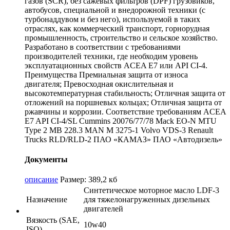
газов (SCR), без сажевых фильтров (DPF) грузовиков,
автобусов, специальной и внедорожной техники (с
турбонаддувом и без него), используемой в таких
отраслях, как коммерческий транспорт, горнорудная
промышленность, строительство и сельское хозяйство.
Разработано в соответствии с требованиями
производителей техники, где необходим уровень
эксплуатационных свойств ACEA E7 или API CI-4.
Преимущества Премиальная защита от износа
двигателя; Превосходная окислительная и
высокотемпературная стабильность; Отличная защита от
отложений на поршневых кольцах; Отличная защита от
ржавчины и коррозии. Соответствие требованиям ACEA
E7 API CI-4/SL Cummins 20076/77/78 Mack EO-N MTU
Type 2 MB 228.3 MAN M 3275-1 Volvo VDS-3 Renault
Trucks RLD/RLD-2 ПАО «КАМАЗ» ПАО «Автодизель»
Документы
описание
Размер: 389,2 кб
Синтетическое моторное масло LDF-3
Назначение
для тяжелонагруженных дизельных
двигателей
Вязкость (SAE,
10w40
ISO)